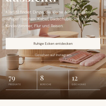
KlarStil findet Dinge, die kleine Alltagsstellen
ruhiger machen: Kabel, Badschubladen, Küche,
Kinderzimmer, Flur und Reisen.
Ruhige Ecken entdecken
Gesehen auf Instagram
79
8
12
PRODUKTE
BEREICHE
GESCHENKE