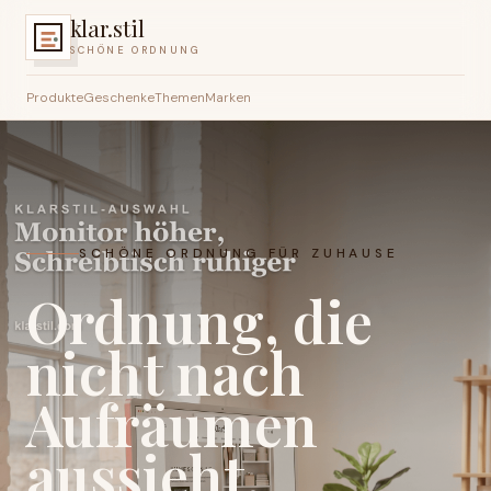
klar.stil
SCHÖNE ORDNUNG
Produkte
Geschenke
Themen
Marken
SCHÖNE ORDNUNG FÜR ZUHAUSE
Ordnung, die
nicht nach
Aufräumen
aussieht.