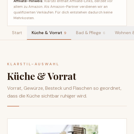
Affiliate-Hinweis:
KlarStil enthält Affiliate-Links, derzeit vor
allem zu Amazon. Als Amazon-Partner verdienen wir an
qualifizierten Verkäufen. Für dich entstehen dadurch keine
Mehrkosten.
Start
Küche & Vorrat
Bad & Pflege
Wohnen &
9
6
KLARSTIL-AUSWAHL
Küche & Vorrat
Vorrat, Gewürze, Besteck und Flaschen so geordnet,
dass die Küche sichtbar ruhiger wird.