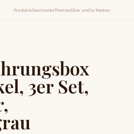
Produkte
Geschenke
Themen
Über uns
Für Marken
hrungsbox
el, 3er Set,
,
grau