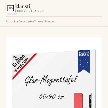
klar.stil
SCHÖNE ORDNUNG
Produkte
Geschenke
Themen
Marken