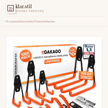
klar.stil
SCHÖNE ORDNUNG
Produkte
Geschenke
Themen
Marken