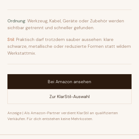
Ordnung:
Werkzeug, Kabel, Geräte oder Zubehör werden
sichtbar getrennt und schneller gefunden.
Stil:
Praktisch darf trotzdem sauber aussehen: klare
schwarze, metallische oder reduzierte Formen statt wildem
Werkstattmix.
Bei Amazon ansehen
Zur KlarStil-Auswahl
Anzeige | Als Amazon-Partner verdient KlarStil an qualifizierten
Verkäufen. Für dich entstehen keine Mehrkosten.