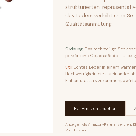
strukturierten, repräsentat
des Leders verleiht dem Set
Qualitätsanmutung.
Ordnung:
Das mehrteilige Set schaff
persönliche Gegenstände – alles gr
Stil:
Echtes Leder in einem warme
Hochwertigkeit; die aufeinander 
Einheit statt als zusammengewürfel
Bei Amazon ansehen
Anzeige | Als Amazon-Partner verdient Kla
Mehrkosten.